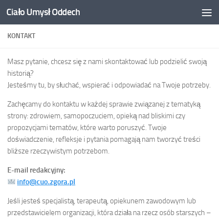
Ciało Umysł Oddech
Przejdź do treści
KONTAKT
Masz pytanie, chcesz się z nami skontaktować lub podzielić swoją
historią?
Jesteśmy tu, by słuchać, wspierać i odpowiadać na Twoje potrzeby.
Zachęcamy do kontaktu w każdej sprawie związanej z tematyką
strony: zdrowiem, samopoczuciem, opieką nad bliskimi czy
propozycjami tematów, które warto poruszyć. Twoje
doświadczenie, refleksje i pytania pomagają nam tworzyć treści
bliższe rzeczywistym potrzebom.
E-mail redakcyjny:
info@cuo.zgora.pl
Jeśli jesteś specjalistą, terapeutą, opiekunem zawodowym lub
przedstawicielem organizacji, która działa na rzecz osób starszych –