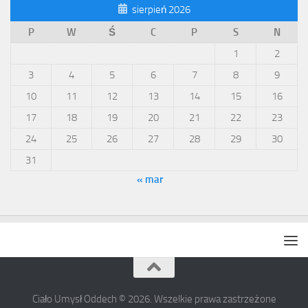
sierpień 2026
P
W
Ś
C
P
S
N
1
2
3
4
5
6
7
8
9
10
11
12
13
14
15
16
17
18
19
20
21
22
23
24
25
26
27
28
29
30
31
« mar
Ciało Umysł Oddech © 2026. Wszelkie prawa zastrzeżone