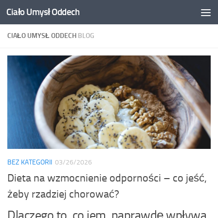
Ciało Umysł Oddech
Przejdź do treści
CIAŁO UMYSŁ ODDECH
BLOG
BEZ KATEGORII
03/26/2026
Dieta na wzmocnienie odporności – co jeść,
żeby rzadziej chorować?
Dlaczego to, co jem, naprawdę wpływa