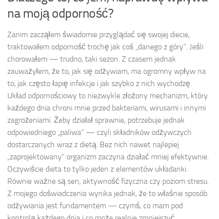
na moją odporność?
Zanim zacząłem świadomie przyglądać się swojej diecie,
traktowałem odporność trochę jak coś „danego z góry”. Jeśli
chorowałem — trudno, taki sezon. Z czasem jednak
zauważyłem, że to, jak się odżywiam, ma ogromny wpływ na
to, jak często łapię infekcje i jak szybko z nich wychodzę.
Układ odpornościowy to niezwykle złożony mechanizm, który
każdego dnia chroni mnie przed bakteriami, wirusami i innymi
zagrożeniami. Żeby działał sprawnie, potrzebuje jednak
odpowiedniego „paliwa” — czyli składników odżywczych
dostarczanych wraz z dietą. Bez nich nawet najlepiej
„zaprojektowany” organizm zaczyna działać mniej efektywnie.
Oczywiście dieta to tylko jeden z elementów układanki.
Równie ważne są sen, aktywność fizyczna czy poziom stresu.
Z mojego doświadczenia wynika jednak, że to właśnie sposób
odżywiania jest fundamentem — czymś, co mam pod
kontrolą każdego dnia i co może realnie zmniejszyć