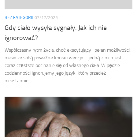
BEZ KATEGORII
07/17/2025
Gdy ciało wysyła sygnały. Jak ich nie
ignorować?
Współczesny rytm życia, choć ekscytujący i pełen możliwości,
niesie ze sobą poważne konsekwencje – jedną z nich jest
coraz częstsze odcinanie się od własnego ciała. W pędzie
codzienności ignorujemy jego język, który przecież
nieustannie...