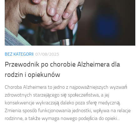
BEZ KATEGORII
07/08/2025
Przewodnik po chorobie Alzheimera dla
rodzin i opiekunów
Choroba Alzheimera to jedno z najpoważniejszych wyzwań
zdrowotnych starzejącego się społeczeństwa, a jej
konsekwencje wykraczają daleko poza sferę medyczną.
Zmienia sposób funkcjonowania jednostki, wpływa na relacje
rodzinne, a także wymaga nowego podejścia do opieki...