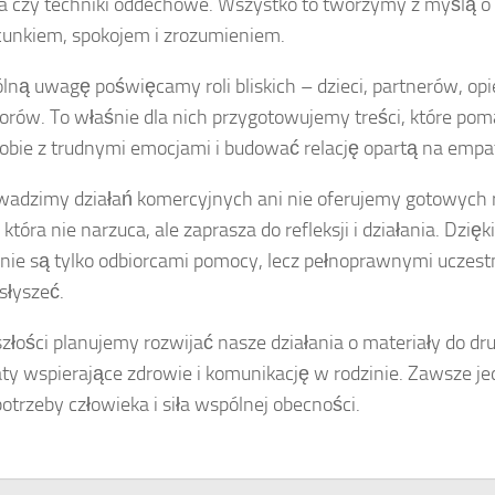
 czy techniki oddechowe. Wszystko to tworzymy z myślą o os
cunkiem, spokojem i zrozumieniem.
lną uwagę poświęcamy roli bliskich – dzieci, partnerów, opi
iorów. To właśnie dla nich przygotowujemy treści, które po
sobie z trudnymi emocjami i budować relację opartą na empati
wadzimy działań komercyjnych ani nie oferujemy gotowych 
która nie narzuca, ale zaprasza do refleksji i działania. Dzięk
 nie są tylko odbiorcami pomocy, lecz pełnoprawnymi uczestn
słyszeć.
złości planujemy rozwijać nasze działania o materiały do dru
ty wspierające zdrowie i komunikację w rodzinie. Zawsze je
potrzeby człowieka i siła wspólnej obecności.