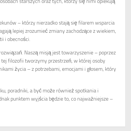
obach starszych oraz tych, którzy się nimi opiekują
ekunów – którzy nierzadko stają się filarem wsparcia
magają lepiej zrozumieć zmiany zachodzące z wiekiem,
i i obecności.
rozwiązań. Naszą misją jest towarzyszenie – poprzez
i tej filozofii tworzymy przestrzeń, w której osoby
ikami życia – z potrzebami, emocjami i głosem, który
ku, poradniki, a być może również spotkania i
dnak punktem wyjścia będzie to, co najważniejsze –