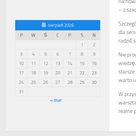
ruchowa
– z sza
Szczegó
sierpień 2026
dla sen
P
W
Ś
C
P
S
N
radzić 
1
2
3
4
5
6
7
8
9
Nie pro
wiedzę, 
10
11
12
13
14
15
16
starsze
17
18
19
20
21
22
23
warto u
24
25
26
27
28
29
30
31
W przys
« mar
warszta
realne 