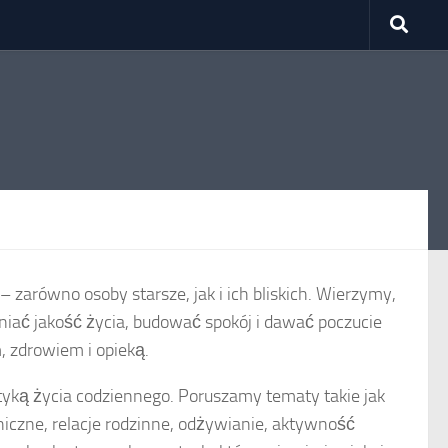
– zarówno osoby starsze, jak i ich bliskich. Wierzymy,
niać jakość życia, budować spokój i dawać poczucie
 zdrowiem i opieką.
tyką życia codziennego. Poruszamy tematy takie jak
iczne, relacje rodzinne, odżywianie, aktywność