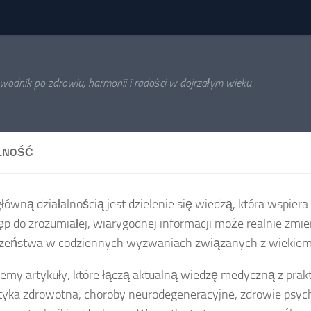
wodnik po zdrowiu, harmonii i radości w dojrzałym wieku
LNOŚĆ
łówną działalnością jest dzielenie się wiedzą, która wspiera 
ęp do zrozumiałej, wiarygodnej informacji może realnie zmie
zeństwa w codziennych wyzwaniach związanych z wiekiem,
jemy artykuły, które łączą aktualną wiedzę medyczną z prak
ktyka zdrowotna, choroby neurodegeneracyjne, zdrowie psych