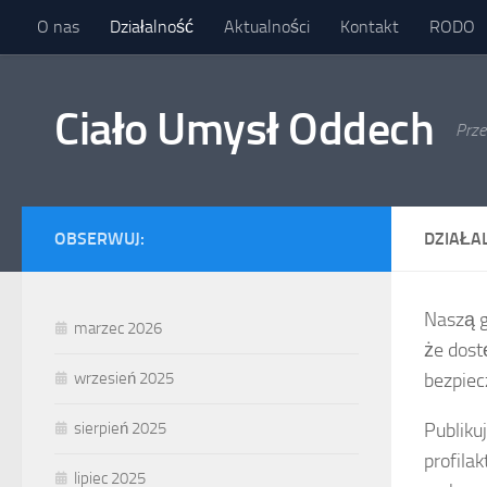
O nas
Działalność
Aktualności
Kontakt
RODO
Przejdź do treści
Ciało Umysł Oddech
Prze
OBSERWUJ:
DZIAŁA
Naszą g
marzec 2026
że dost
wrzesień 2025
bezpiec
sierpień 2025
Publiku
profila
lipiec 2025