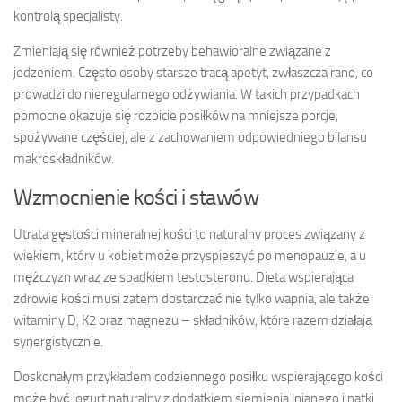
kontrolą specjalisty.
Zmieniają się również potrzeby behawioralne związane z
jedzeniem. Często osoby starsze tracą apetyt, zwłaszcza rano, co
prowadzi do nieregularnego odżywiania. W takich przypadkach
pomocne okazuje się rozbicie posiłków na mniejsze porcje,
spożywane częściej, ale z zachowaniem odpowiedniego bilansu
makroskładników.
Wzmocnienie kości i stawów
Utrata gęstości mineralnej kości to naturalny proces związany z
wiekiem, który u kobiet może przyspieszyć po menopauzie, a u
mężczyzn wraz ze spadkiem testosteronu. Dieta wspierająca
zdrowie kości musi zatem dostarczać nie tylko wapnia, ale także
witaminy D, K2 oraz magnezu – składników, które razem działają
synergistycznie.
Doskonałym przykładem codziennego posiłku wspierającego kości
może być jogurt naturalny z dodatkiem siemienia lnianego i natki