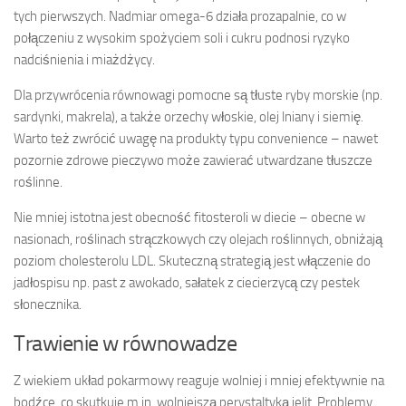
tych pierwszych. Nadmiar omega-6 działa prozapalnie, co w
połączeniu z wysokim spożyciem soli i cukru podnosi ryzyko
nadciśnienia i miażdżycy.
Dla przywrócenia równowagi pomocne są tłuste ryby morskie (np.
sardynki, makrela), a także orzechy włoskie, olej lniany i siemię.
Warto też zwrócić uwagę na produkty typu convenience – nawet
pozornie zdrowe pieczywo może zawierać utwardzane tłuszcze
roślinne.
Nie mniej istotna jest obecność fitosteroli w diecie – obecne w
nasionach, roślinach strączkowych czy olejach roślinnych, obniżają
poziom cholesterolu LDL. Skuteczną strategią jest włączenie do
jadłospisu np. past z awokado, sałatek z ciecierzycą czy pestek
słonecznika.
Trawienie w równowadze
Z wiekiem układ pokarmowy reaguje wolniej i mniej efektywnie na
bodźce, co skutkuje m.in. wolniejszą perystaltyką jelit. Problemy