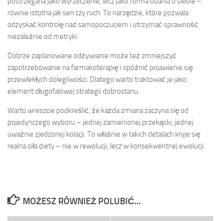
postrzegana jako wyrzeczenie, lecz jako forma dbania o siebie –
równie istotna jak sen czy ruch. To narzędzie, które pozwala
odzyskać kontrolę nad samopoczuciem i utrzymać sprawność
niezależnie od metryki.
Dobrze zaplanowane odżywianie może też zmniejszyć
zapotrzebowanie na farmakoterapię i opóźnić pojawienie się
przewlekłych dolegliwości. Dlatego warto traktować je jako
element długofalowej strategii dobrostanu.
Warto wreszcie podkreślić, że każda zmiana zaczyna się od
pojedynczego wyboru – jednej zamienionej przekąski, jednej
uważnie zjedzonej kolacji. To właśnie w takich detalach kryje się
realna siła diety – nie w rewolucji, lecz w konsekwentnej ewolucji.
MOŻESZ RÓWNIEŻ POLUBIĆ…