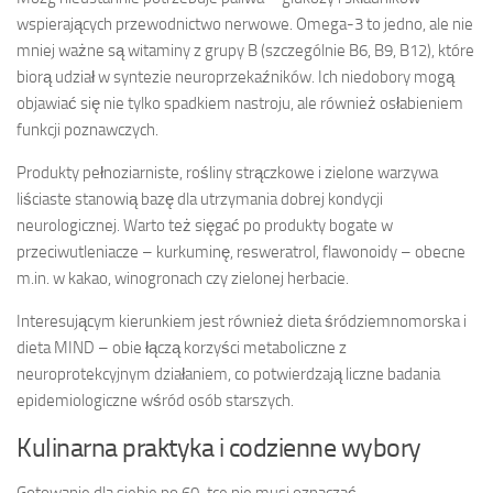
wspierających przewodnictwo nerwowe. Omega-3 to jedno, ale nie
mniej ważne są witaminy z grupy B (szczególnie B6, B9, B12), które
biorą udział w syntezie neuroprzekaźników. Ich niedobory mogą
objawiać się nie tylko spadkiem nastroju, ale również osłabieniem
funkcji poznawczych.
Produkty pełnoziarniste, rośliny strączkowe i zielone warzywa
liściaste stanowią bazę dla utrzymania dobrej kondycji
neurologicznej. Warto też sięgać po produkty bogate w
przeciwutleniacze – kurkuminę, resweratrol, flawonoidy – obecne
m.in. w kakao, winogronach czy zielonej herbacie.
Interesującym kierunkiem jest również dieta śródziemnomorska i
dieta MIND – obie łączą korzyści metaboliczne z
neuroprotekcyjnym działaniem, co potwierdzają liczne badania
epidemiologiczne wśród osób starszych.
Kulinarna praktyka i codzienne wybory