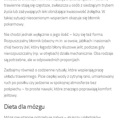
trawienne stają się częstsze, zwłaszcza u osób z siedzącym trybem
życia lub zażywających leki obniżające kwasowość żołądka. W
takiej sytuacji nieocenionym wsparciem okazuje się błonnik
pokarmowy.
Nie chodzi jednak wyłącznie o jego ilość – liczy się też forma.
Rozpuszczalny błonnik (obecny m.in. w owsie, jabłkach i nasionach
chia) tworzy żel, który łagodzi błony śluzowe jelit, podczas gdy
nierozpuszczalny (np. w otrębach) działa mechanicznie. Oba rodzaje
są potrzebne, ale w odpowiednich proporcjach.
Zadbajmy również o codzienne rytuały, które wspierają pracę
układu trawiennego. Picie ciepłej wody z cytryną rano, umiarkowany
ruch po posiłku czy jedzenie w spokojnej atmosferze bez
pośpiechu – to proste nawyki, które znacząco poprawiają komfort
jelitowy.
Dieta dla mózgu
Mózg nieustannie potrzebuje paliwa – glukozy i składników