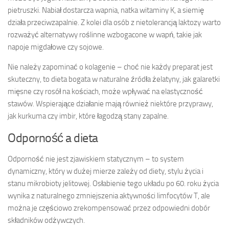
pietruszki. Nabiał dostarcza wapnia, natka witaminy K, a siemię
działa przeciwzapalnie. Z kolei dla osób z nietolerancją laktozy warto
rozważyć alternatywy roślinne wzbogacone w wapń, takie jak
napoje migdałowe czy sojowe.
Nie należy zapominać o kolagenie – choć nie każdy preparat jest
skuteczny, to dieta bogata w naturalne źródła żelatyny, jak galaretki
mięsne czy rosół na kościach, może wpływać na elastyczność
stawów. Wspierające działanie mają również niektóre przyprawy,
jak kurkuma czy imbir, które łagodzą stany zapalne.
Odporność a dieta
Odporność nie jest zjawiskiem statycznym – to system
dynamiczny, który w dużej mierze zależy od diety, stylu życia i
stanu mikrobioty jelitowej. Osłabienie tego układu po 60. roku życia
wynika z naturalnego zmniejszenia aktywności limfocytów T, ale
można je częściowo zrekompensować przez odpowiedni dobór
składników odżywczych.