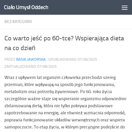
Ciało Umysł Oddech
Przejdź do treści
BEZ KATEGORII
Co warto jeść po 60-tce? Wspierająca dieta
na co dzień
PRZEZ
BASIA JAWORSKA
· OPUBLIKOWANO
07/28/2025
·
ZAKTUALIZOWANO
07/08/2025
Wraz z upływem lat organizm człowieka przechodzi szereg
przemian, które wpływają na sposób jego funkcjonowania,
metabolizm oraz potrzeby żywieniowe. Po 60. roku życia
szczególnie ważne staje się wspieranie organizmu odpowiednio
zbilansowaną dietą, która nie tylko pokrywa podstawowe
zapotrzebowanie na energię, ale również wzmacnia odporność,
poprawia funkcjonowanie układów wewnętrznych oraz wspiera
samopoczucie. To etap życia, w którym precyzyjne podejście do