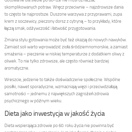
Gotowanie dla siebie po 60-tce nie musi oznaczać
skomplikowanych potraw. Wręcz przeciwnie – najzdrowsze dania
to często te najprostsze. Duszone warzywa z przyprawami, zupa
krem z soczewicy, pieczony dorsz z cytryną – to przykłady, które
łączą smak, odżywczość i łatwość przygotowania.
Zmiana stylu gotowania może być też okazją do nowych nawyków.
Zamiast soli warto wprowadzić zioła śródziemnomorskie, a zamiast
smażenia – pieczenie w niskiej temperaturze z dodatkiem oliwy z
oliwek. To nie tylko zdrowsze, ale często również bardziej
aromatyczne.
Wreszcie, jedzenie to także doświadczenie społeczne. Wspólne
posiłki, nawet sporadyczne, wzmacniają więzi i przeciwdziałają
samotności – jednemu z największych zagrożeń zdrowia
psychicznego w późnym wieku.
Dieta jako inwestycja w jakość życia
Dieta wspierająca zdrowie po 60. roku życia nie powinna być