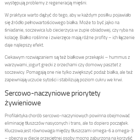
występują problemy z regeneracją mięśni.
W praktyce warto dążyć do tego, aby w każdym posiłku pojawiało
się źródło pełnowartościowego białka. Może to być jajko na
śniadanie, soczewica lub ciecierzyca w zupie obiadowej, czy ryba na
kolację. Białko roślinne i zwierzęce mają różne profity – ich łączenie
daje najlepszy efekt.
Ciekawym rozwiązaniem są też białkowe przekąski – hummus z
warzywami, jogurt grecki z orzechami czy domowy pasztet z
soczewicy. Pomagają one nie tylko zwiększyć podaż białka, ale też
zapewniają uczucie sytości i stabilizują poziom cukru we krwi.
Sercowo-naczyniowe priorytety
żywieniowe
Profilaktyka chorób sercowo-naczyniowych powinna obejmować
eliminację tłuszczów nasyconych i trans, ale to dopiero początek.
Kluczowa jest równowaga między tłuszczami omega-6 a omega-3
– obecna w diecie przeciętnej osoby mocno zaburzona na korzyść