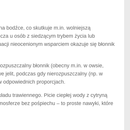
na bodźce, co skutkuje m.in. wolniejszą
szcza u osób z siedzącym trybem życia lub
uacji nieocenionym wsparciem okazuje się błonnik
 Rozpuszczalny błonnik (obecny m.in. w owsie,
we jelit, podczas gdy nierozpuszczalny (np. w
 w odpowiednich proporcjach.
ładu trawiennego. Picie ciepłej wody z cytryną
mosferze bez pośpiechu – to proste nawyki, które