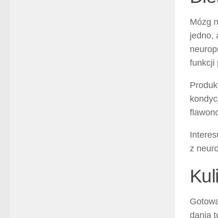
Mózg n
jedno, 
neuropr
funkcj
Produkt
kondycj
flawono
Interes
z neur
Kul
Gotowa
dania 