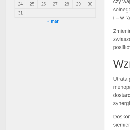
czy wa
24
25
26
27
28
29
30
solneg
31
i – w r
« mar
Zmienia
zwłasz
posiłk
Wzm
Utrata 
menopa
dostarc
synergi
Doskon
siemien