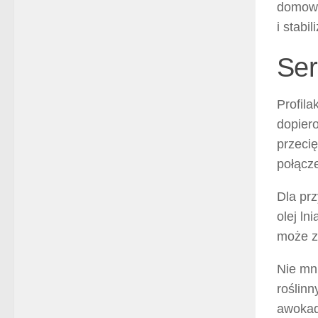
domowy 
i stabi
Ser
Profil
dopier
przeci
połącze
Dla prz
olej ln
może z
Nie mni
roślinn
awokado