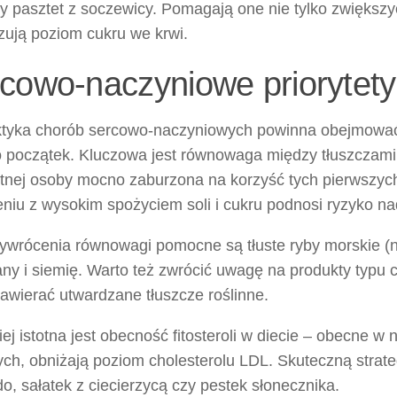
pasztet z soczewicy. Pomagają one nie tylko zwiększyć 
lizują poziom cukru we krwi.
cowo-naczyniowe priorytet
aktyka chorób sercowo-naczyniowych powinna obejmować e
o początek. Kluczowa jest równowaga między tłuszczam
ętnej osoby mocno zaburzona na korzyść tych pierwszyc
niu z wysokim spożyciem soli i cukru podnosi ryzyko na
ywrócenia równowagi pomocne są tłuste ryby morskie (np
iany i siemię. Warto też zwrócić uwagę na produkty typ
awierać utwardzane tłuszcze roślinne.
ej istotna jest obecność fitosteroli w diecie – obecne w
ych, obniżają poziom cholesterolu LDL. Skuteczną strateg
, sałatek z ciecierzycą czy pestek słonecznika.