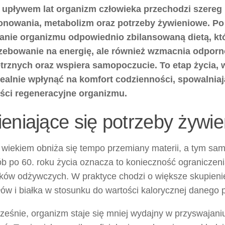
 upływem lat organizm człowieka przechodzi szereg
onowania, metabolizm oraz potrzeby żywieniowe. Po 6
anie organizmu odpowiednio zbilansowaną dietą, kt
zebowanie na energię, ale również wzmacnia odpor
rznych oraz wspiera samopoczucie. To etap życia, 
ealnie wpłynąć na komfort codzienności, spowalniaj
ści regeneracyjne organizmu.
eniające się potrzeby żywi
 wiekiem obniża się tempo przemiany materii, a tym sa
b po 60. roku życia oznacza to konieczność ograniczeni
ków odżywczych. W praktyce chodzi o większe skupienie s
ów i białka w stosunku do wartości kalorycznej danego 
eśnie, organizm staje się mniej wydajny w przyswajaniu 