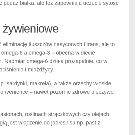
podaż białka, ale też zapewniają uczucie sytości
y żywieniowe
liminację tłuszczów nasyconych i trans, ale to
i omega-6 a omega-3 – obecna w diecie
h. Nadmiar omega-6 działa prozapalnie, co w
dciśnienia i miażdżycy.
. sardynki, makrela), a także orzechy włoskie,
u convenience – nawet pozornie zdrowe pieczywo
 nasionach, roślinach strączkowych czy olejach
ią jest włączenie do jadłospisu np. past z