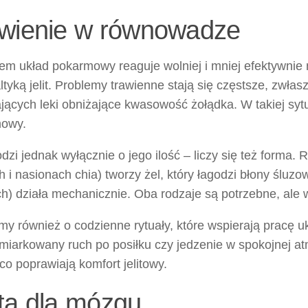
wienie w równowadze
em układ pokarmowy reaguje wolniej i mniej efektywnie 
ltyką jelit. Problemy trawienne stają się częstsze, zwła
jących leki obniżające kwasowość żołądka. W takiej syt
owy.
dzi jednak wyłącznie o jego ilość – liczy się też forma.
h i nasionach chia) tworzy żel, który łagodzi błony śluzo
ch) działa mechanicznie. Oba rodzaje są potrzebne, ale
y również o codzienne rytuały, które wspierają pracę uk
miarkowany ruch po posiłku czy jedzenie w spokojnej at
o poprawiają komfort jelitowy.
ta dla mózgu