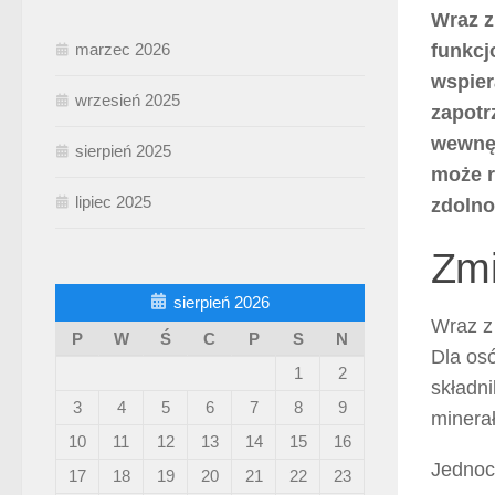
Wraz z
funkcj
marzec 2026
wspier
wrzesień 2025
zapotr
wewnęt
sierpień 2025
może r
lipiec 2025
zdolno
Zmi
sierpień 2026
Wraz z
P
W
Ś
C
P
S
N
Dla osó
1
2
składni
3
4
5
6
7
8
9
minerał
10
11
12
13
14
15
16
Jednocz
17
18
19
20
21
22
23