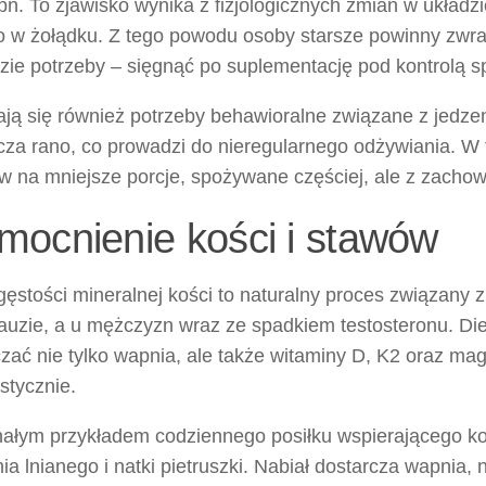
pń. To zjawisko wynika z fizjologicznych zmian w układ
o w żołądku. Z tego powodu osoby starsze powinny zwra
azie potrzeby – sięgnąć po suplementację pod kontrolą sp
ją się również potrzeby behawioralne związane z jedzen
cza rano, co prowadzi do nieregularnego odżywiania. W 
ów na mniejsze porcje, spożywane częściej, ale z zach
ocnienie kości i stawów
gęstości mineralnej kości to naturalny proces związany 
uzie, a u mężczyzn wraz ze spadkiem testosteronu. Die
zać nie tylko wapnia, ale także witaminy D, K2 oraz mag
stycznie.
ałym przykładem codziennego posiłku wspierającego koś
ia lnianego i natki pietruszki. Nabiał dostarcza wapnia, 