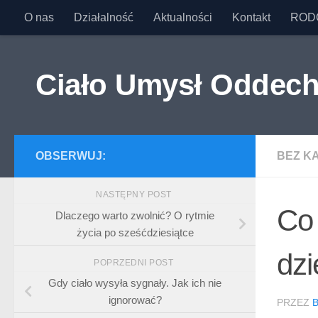
O nas
Działalność
Aktualności
Kontakt
ROD
Przejdź do treści
Ciało Umysł Oddec
OBSERWUJ:
BEZ KA
NASTĘPNY POST
Co 
Dlaczego warto zwolnić? O rytmie
życia po sześćdziesiątce
dzi
POPRZEDNI POST
Gdy ciało wysyła sygnały. Jak ich nie
ignorować?
PRZEZ