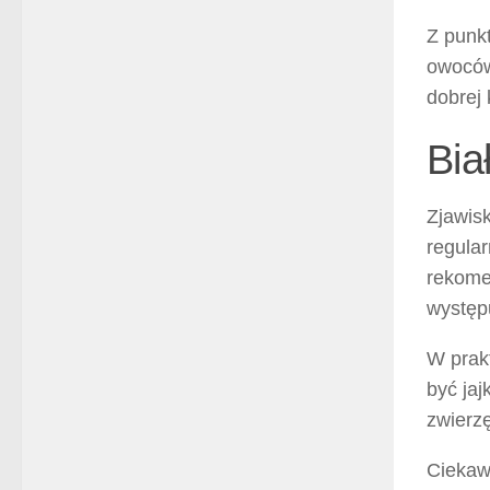
Z punk
owoców,
dobrej 
Bia
Zjawis
regula
rekome
występ
W prak
być jaj
zwierzę
Ciekaw