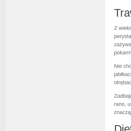
Tra
Z wieki
perysta
zażywa
pokarm
Nie cho
jabłkac
otręba
Zadbajm
rano, u
znacząc
Die