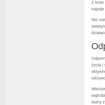
Z kolei
napoje
Nie nal
żelatyn
działan
Odp
Odporno
życia i
aktywn
odżywc
Warzyw
wątrob
stany 