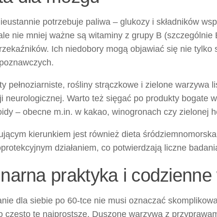
ieustannie potrzebuje paliwa – glukozy i składników w
ale nie mniej ważne są witaminy z grupy B (szczególnie B
zekaźników. Ich niedobory mogą objawiać się nie tylko 
i poznawczych.
y pełnoziarniste, rośliny strączkowe i zielone warzywa l
i neurologicznej. Warto też sięgać po produkty bogate w
idy – obecne m.in. w kakao, winogronach czy zielonej h
ującym kierunkiem jest również dieta śródziemnomorska 
oprotekcyjnym działaniem, co potwierdzają liczne badan
inarna praktyka i codzienne
nie dla siebie po 60-tce nie musi oznaczać skomplikow
to często te najprostsze. Duszone warzywa z przyprawam