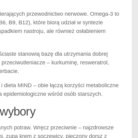
spierających przewodnictwo nerwowe. Omega-3 to
6, B9, B12), które biorą udział w syntezie
spadkiem nastroju, ale również osłabieniem
iściaste stanowią bazę dla utrzymania dobrej
 przeciwutleniacze – kurkuminę, resweratrol,
erbacie.
i dieta MIND – obie łączą korzyści metaboliczne
ia epidemiologiczne wśród osób starszych.
 wybory
anych potraw. Wręcz przeciwnie – najzdrowsze
i, zupa krem z soczewicy, pieczony dorsz z