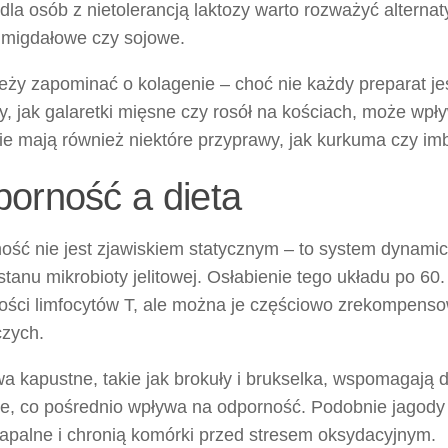
 dla osób z nietolerancją laktozy warto rozważyć altern
 migdałowe czy sojowe.
eży zapominać o kolagenie – choć nie każdy preparat jes
y, jak galaretki mięsne czy rosół na kościach, może wp
ie mają również niektóre przyprawy, jak kurkuma czy imb
orność a dieta
ść nie jest zjawiskiem statycznym – to system dynamiczn
 stanu mikrobioty jelitowej. Osłabienie tego układu po 6
ości limfocytów T, ale można je częściowo zrekompens
zych.
a kapustne, takie jak brokuły i brukselka, wspomagają
ie, co pośrednio wpływa na odporność. Podobnie jagody i
zapalne i chronią komórki przed stresem oksydacyjnym.