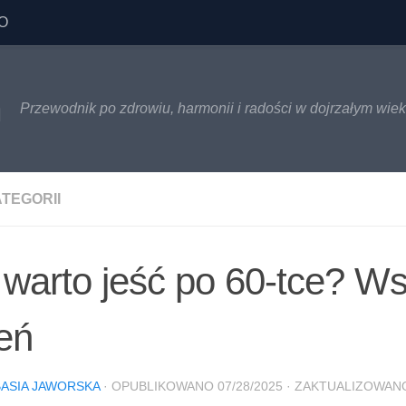
O
h
Przewodnik po zdrowiu, harmonii i radości w dojrzałym wie
TEGORII
warto jeść po 60-tce? Ws
eń
BASIA JAWORSKA
· OPUBLIKOWANO
07/28/2025
· ZAKTUALIZOWA