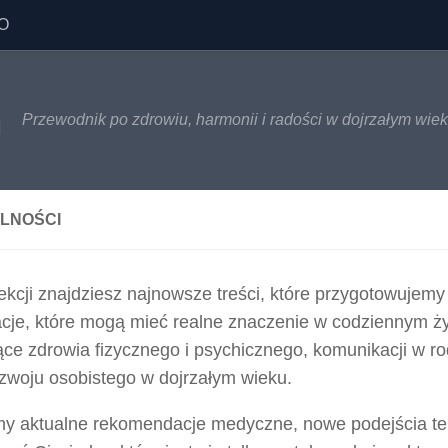
O
h
Przewodnik po zdrowiu, harmonii i radości w dojrzałym wie
LNOŚCI
ekcji znajdziesz najnowsze treści, które przygotowujemy z
acje, które mogą mieć realne znaczenie w codziennym ży
ce zdrowia fizycznego i psychicznego, komunikacji w rod
ozwoju osobistego w dojrzałym wieku.
my aktualne rekomendacje medyczne, nowe podejścia ter