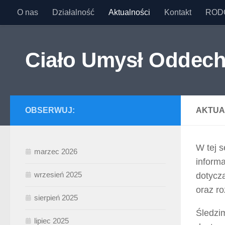
O nas
Działalność
Aktualności
Kontakt
ROD
Przejdź do treści
Ciało Umysł Oddec
OBSERWUJ:
AKTUA
W tej s
marzec 2026
inform
wrzesień 2025
dotyczą
oraz r
sierpień 2025
Śledzi
lipiec 2025