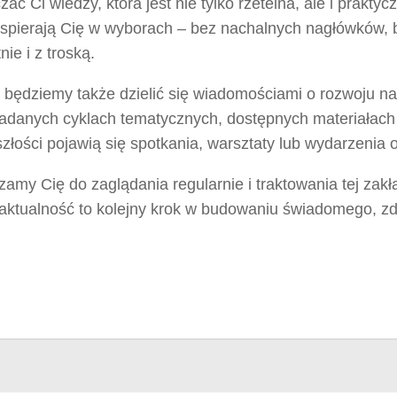
zać Ci wiedzy, która jest nie tylko rzetelna, ale i prakt
wspierają Cię w wyborach – bez nachalnych nagłówków, b
nie i z troską.
j będziemy także dzielić się wiadomościami o rozwoju n
adanych cyklach tematycznych, dostępnych materiałach 
złości pojawią się spotkania, warsztaty lub wydarzenia on
amy Cię do zaglądania regularnie i traktowania tej zakł
aktualność to kolejny krok w budowaniu świadomego, zd