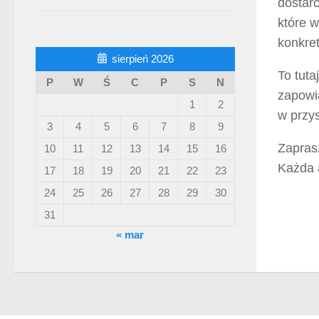
dostarc
które 
konkret
sierpień 2026
To tuta
P
W
Ś
C
P
S
N
zapowi
1
2
w przys
3
4
5
6
7
8
9
Zaprasz
10
11
12
13
14
15
16
Każda 
17
18
19
20
21
22
23
24
25
26
27
28
29
30
31
« mar